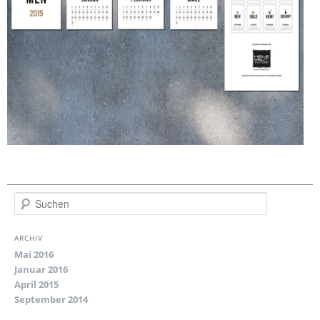
S
u
c
ARCHIV
h
e
Mai 2016
n
Januar 2016
April 2015
September 2014