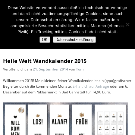
Zum
Zum
Hauptmenü
POWERPOINT
ZUM
ZUM
Diese Website verwendet ausschließlich technisch notwendige
primären
sekundären
und damit nicht zustimmungspflichtige Cookies, siehe auch
Inhalt
Inhalt
PRINT
PRIMÄREN
SEKUNDÄREN
unsere Datenschutzerklärung. Wir erfassen außerdem
springen
springen
WEB
INHALT
INHALT
anonymisierte Besucherstatistiken mittels Matomo (ehemals
Piwik). Ein Tracking mittels Cookies findet nicht statt.
SPRINGEN
SPRINGEN
OK
Datenschutzerklärung
Monatsarchiv:
September 2014
Heile Welt Wandkalender 2015
Veröffentlicht am
21. September 2014
von
Tom
Willkommen 2015! Mein kleiner, feiner Wandkalender ist ein (typo)grafischer
Begleiter durch die kommenden Monate.
Erhältlich auf Anfrage
oder am 6.
Dezember auf dem Niklasmarkt in Bad Cannstatt für 14,90 Euro.